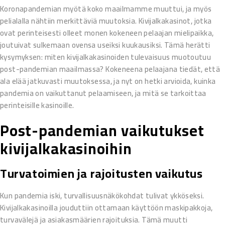
Koronapandemian myötä koko maailmamme muuttui, ja myös
pelialalla nähtiin merkittäviä muutoksia. Kivijalkakasinot, jotka
ovat perinteisesti olleet monen kokeneen pelaajan mielipaikka,
joutuivat sulkemaan ovensa useiksi kuukausiksi. Tämä herätti
kysymyksen: miten kivijalkakasinoiden tulevaisuus muotoutuu
post-pandemian maailmassa? Kokeneena pelaajana tiedät, että
ala elää jatkuvasti muutoksessa, ja nyt on hetki arvioida, kuinka
pandemia on vaikuttanut pelaamiseen, ja mitä se tarkoittaa
perinteisille kasinoille.
Post-pandemian vaikutukset
kivijalkakasinoihin
Turvatoimien ja rajoitusten vaikutus
Kun pandemia iski, turvallisuusnäkökohdat tulivat ykköseksi.
Kivijalkakasinoilla jouduttiin ottamaan käyttöön maskipakkoja,
turvavälejä ja asiakasmäärien rajoituksia. Tämä muutti