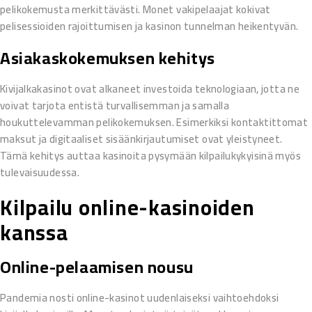
pelikokemusta merkittävästi. Monet vakipelaajat kokivat
pelisessioiden rajoittumisen ja kasinon tunnelman heikentyvän.
Asiakaskokemuksen kehitys
Kivijalkakasinot ovat alkaneet investoida teknologiaan, jotta ne
voivat tarjota entistä turvallisemman ja samalla
houkuttelevamman pelikokemuksen. Esimerkiksi kontaktittomat
maksut ja digitaaliset sisäänkirjautumiset ovat yleistyneet.
Tämä kehitys auttaa kasinoita pysymään kilpailukykyisinä myös
tulevaisuudessa.
Kilpailu online-kasinoiden
kanssa
Online-pelaamisen nousu
Pandemia nosti online-kasinot uudenlaiseksi vaihtoehdoksi