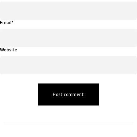
Email*
Website
Post comment