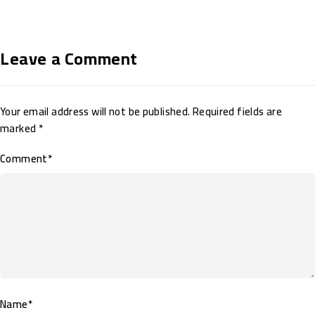
BY
ATTIQUE 
Leave a Comment
Your email address will not be published. Required fields are
marked *
Comment*
Name*