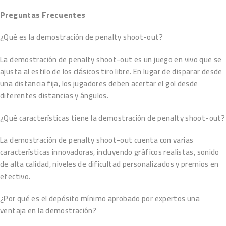
Preguntas Frecuentes
¿Qué es la demostración de penalty shoot-out?
La demostración de penalty shoot-out es un juego en vivo que se
ajusta al estilo de los clásicos tiro libre. En lugar de disparar desde
una distancia fija, los jugadores deben acertar el gol desde
diferentes distancias y ángulos.
¿Qué características tiene la demostración de penalty shoot-out?
La demostración de penalty shoot-out cuenta con varias
características innovadoras, incluyendo gráficos realistas, sonido
de alta calidad, niveles de dificultad personalizados y premios en
efectivo.
¿Por qué es el depósito mínimo aprobado por expertos una
ventaja en la demostración?