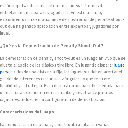
están impulsando constantemente nuevas formas de
entretenimiento para los jugadores. En este artículo,
exploraremos una emocionante demostración de penalty shoot-
out que ha ganado aprobación entre expertos y jugadores por
igual.
¿Qué es la Demostración de Penalty Shoot-Out?
La demostración de penalty shoot-out es un juego en vivo que se
ajusta al estilo de los clásicos tiro libre. En lugar de disparar
juego
penaltis
desde una distancia fija, los jugadores deben acertar el
gol desde diferentes distancias y ángulos, lo que requiere
habilidad y estrategia. Esta demostración ha sido diseñada para
ofrecer una experiencia emocionante y desafiante para los
jugadores, incluso en la configuración de demostración.
Características del Juego
La demostración de penalty shoot-out cuenta con varias