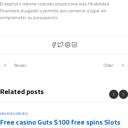
El depósito mínimo reducido proporciona más flexibilidad
financiera al jugador y permite que comience a jugar sin
comprometer su presupuesto.
Newer
Older
Related posts
UNCATEGORIZED
Free casino Guts $100 free spins Slots