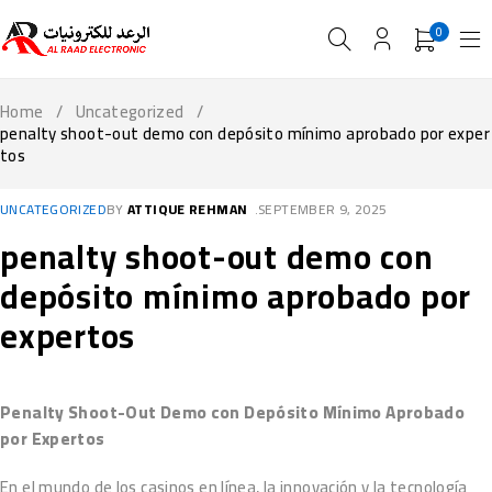
0
Home
/
Uncategorized
/
penalty shoot-out demo con depósito mínimo aprobado por exper
tos
UNCATEGORIZED
BY
ATTIQUE REHMAN
SEPTEMBER 9, 2025
penalty shoot-out demo con
depósito mínimo aprobado por
expertos
Penalty Shoot-Out Demo con Depósito Mínimo Aprobado
por Expertos
En el mundo de los casinos en línea, la innovación y la tecnología