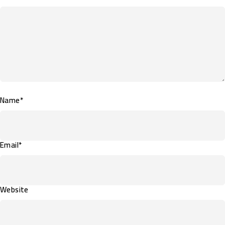
Name*
Email*
Website