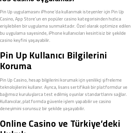
Pin Up uygulamasını iPhone’da kullanmak isteyenler için Pin Up
Casino, App Store’un en popüler casino kategorisinden hızlıca
erişilebilen bir uygulama sunmaktadır. Özel olarak optimize edilen
bu uygulama sayesinde, iPhone kullanıcıları kesintisiz bir şekilde
casino keyfini yaşayabilir.
Pin Up Kullanıcı Bilgilerini
Koruma
Pin Up Casino, hesap bilgilerini korumak için yenilikçi şifreleme
teknolojilerini kullanır. Ayrıca, lisans sertifikalı bir platformdur ve
bağımsız kuruluşlarca test edilmiş oyunlar standartlarını sağlar.
Kullanıcılar, platformda güvenle işlem yapabilir ve casino
deneyimini sorunsuz bir şekilde yaşayabilir.
Online Casino ve Türkiye’deki