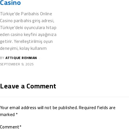
Casino
Türkiye'de Paribahis Online
Casino paribahis giriş adresi,
Türkiye'deki oyunculara hitap
eden casino keyfini ayağınıza
getirir. Yerelleştirilmiş oyun
deneyimi, kolay kullanım
BY
ATTIQUE REHMAN
SEPTEMBER 9, 2025
Leave a Comment
Your email address will not be published. Required fields are
marked *
Comment*